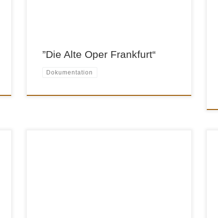
neue… alle haben sie gemeinsam, daß sie in
der Alten Oper Frankfurt stattfinden. Und wenn
wie hier jeden Abend […]
”Die Alte Oper Frankfurt“
Dokumentation
Reportage, 43 min., 1999 Im Rahmen des
ARTE – Themenabends „EISKREM“ entstand
dieser Beitrag über die Herstellung und den
Vertrieb von Speiseeis der Oman National
Diary. Mit den Eisausfahrern unterwegs
entfaltet sich ein Bild über ein Land auf dem
Weg vom Mittelalter in die Moderne. Regie:
t
Bernhard Türcke Kamera: Andreas […]