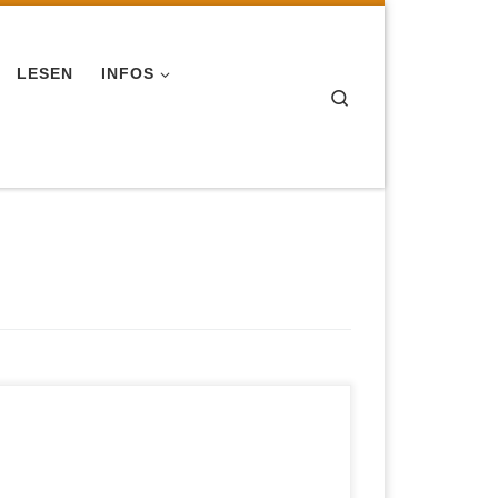
LESEN
INFOS
Search
Europas frühe Monumente 2009 | ZDF Terra-X,
45 Minuten Der Film verlässt die dichten
Wälder der Nacheiszeit. Er tritt hinaus auf
Lichtungen, mitten ins Leben, in die