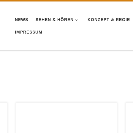
NEWS
SEHEN & HÖREN
KONZEPT & REGIE
IMPRESSUM
Weltweit gibt es mehr als 200 Millionen
Arbeitsmigranten… Um Arbeit zu haben,
müssen sie ihr Land und ihre Familie
verlassen. Diese Not wird oft skrupellos