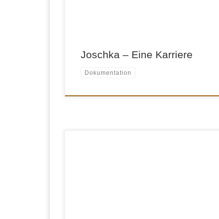
Ton: Britta Kastern Schnitt: Marcel Martens
Aufnahmeleitung: Moritz Widmann
Produktionsleitung: Jörg Kunkel, Carola Ulrich
Produzent: Ulrich Lenze Auftraggeber: ZDF
Sendetermin: Einteiler 25.03.2008, 20.15 Uhr,
ZDF […]
Joschka – Eine Karriere
Dokumentation
TV-Dokumentation (Teil 2) Unter dem Titel
„Heimatfront — Kriegsalltag in Deutschland
1939-1945″ hat die ARD eine sechsteilige
Dokumentation über den Alltag der Menschen
im Zweiten Weltkrieg produziert, die im
Frühjahr 2000 ausgestrahlt wurde. Im Teil 2
wird der Nationalsozialismus aus der
Perspektive der Menschen betrachtet, die nich