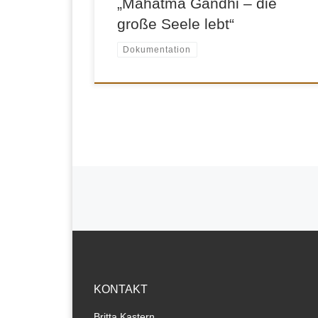
„Mahatma Gandhi – die
große Seele lebt“
Dokumentation
Beitragsnavigation
KONTAKT
Britta Kastern