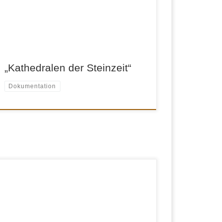
Gedankenwelt der frühen Siedler
Mitteleuropas. An der Seite renommierter
Wissenschaftler entdeckt er dörfliche
Gemeinschaften, die offenbar nicht so egalitär
organisiert und friedlich waren […]
„Kathedralen der Steinzeit“
Dokumentation
eine Dokumentation von Angela Linders im
Auftrag der Robert Bosch Stiftung, 2006
Schnitt: Britta Kastern