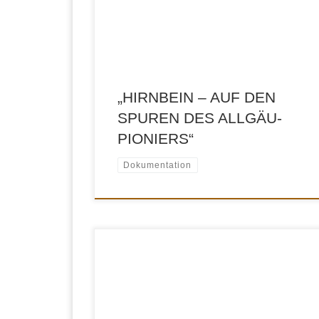
Allgäuer mit der Produktion des Limburger aus
einheimischer Milch und erbaute mit dem
Grüntenhaus das erste Hotel in den Allgäuer
Alpen. Hirnbein starb 1871, […]
„HIRNBEIN – AUF DEN
SPUREN DES ALLGÄU-
PIONIERS“
Dokumentation
Einer der bemerkenswertesten politischen
Lebenswege in Deutschland. Die Karriere des
ehemaligen Spontis und späteren
Außenministers Joschka Fischer. Regie: Huber
Seipel Kamera: Pavel Schnabel, Michael Jakob