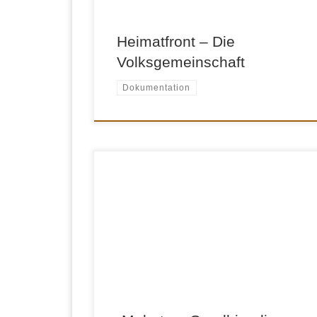
an der Front […]
Heimatfront – Die
Volksgemeinschaft
Dokumentation
Eine Fernsehreportage zum 50. Todestag von
Mahatma Gandhi. Drehorte waren
Originalschauplätze wie London (Studienzeit),
Südafrika (21-jähriger Aufenthalt als
Rechtsanwalt) sowie natürlich Indien. Der
Dokumentarfilm entstand im Auftrag vom ZDF
und in Zusammenarbeit mit ARTE und wurde
vom südafrikanischen Fernsehen S.A.B.C.
koproduziert. Mahatma Gandhi zählt zu den
faszinierendsten Protagonisten der jüngeren
[…]