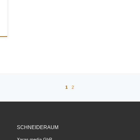
1
2
SCHNEIDERAUM
Xaras media GbR