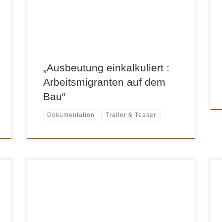
ausgenutzt. Zum Beispiel in der Bauwirtschaft.
mit: Ken Loach, André Grundmann, Holger
Vermeer, Frank Schmidt-Hullmann, Wolfgang
Leihner-Weygandt, Aydin Vesel &
Arbeitsmigranten, die im Film Namen […]
„Ausbeutung einkalkuliert :
Arbeitsmigranten auf dem
Bau“
Dokumentation
Trailer & Teaser
Ein Film zum 25. Geburtstag im Jahr 2006. Wir
beobachten kleine Geschichten. Sie sind
manchmal einmalig, manchmal dramatisch,
t
manchmal alltäglich und wiederholen sich in
i
dieser oder ähnlicher Form jeden Abend aufs