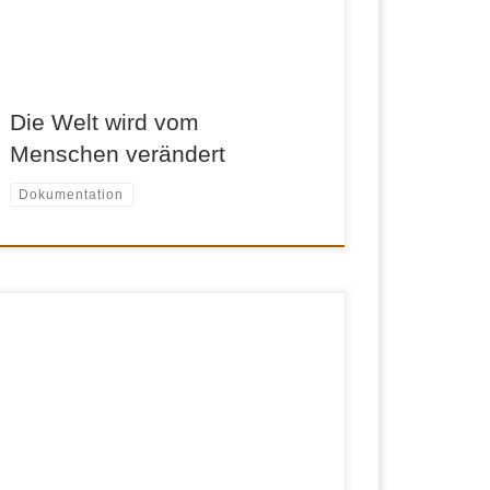
Die Welt wird vom
Menschen verändert
Dokumentation
Wer mehr als Badeerlebnisse mit nach Hause
nehmen will, muss sich die Insel erobern. Die
karge Landschaft mit ihren weiten Ebenen,
sanften Hügeln zerklüfteten Felsen und
Klippen, schwarzen Lavaströmen und
Vulkanhöhlen ist auch ein Reiseziel für
Urlauber, die Ruhe und Abgeschiedenheit
suchen. „reiselust“ zeigt neben den