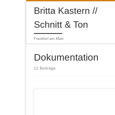
Zum Inhalt springen
Britta Kastern //
Schnitt & Ton
Frankfurt am Main
Dokumentation
12 Beiträge
Carl Hirnbein und sein Allgäu – mit Maxi
Schafroth als Spurensucher Carl Hirnbein
begründete den Wandel vom „blauen“ zum
„grünen“ Allgäu. 1830 begann er als erster