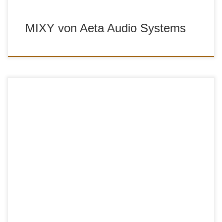
MIXY von Aeta Audio Systems
Die folgenden Artikel geben einen Überblick über die
gängisten Stereomischer, die in Deutschland erhältlich sind.
Viel Spass beim lesen und „surfen“ Fieldmixer Teil 01 :
„WENDT X2, MIXPRE, FP24, DV PROMIX 3, MARENIUS
MM-4210“ Fieldmixer Teil 02: „WENDT X3, Sound Devices
302, Shure FP33, SQN-2S Fieldmixer Teil 04: „SONOSAX
SX42, Mystère […]