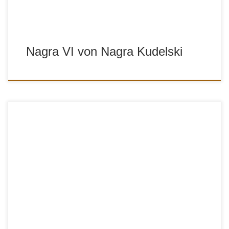
Nagra VI von Nagra Kudelski
Noch ein kleiner Mischer mehr auf dem Markt – braucht’s
das? Aeta Audio Systems sagt JA und setzt auf digital : mit
Mixy. MIXY : digitaler 3-Kanal-Mischer Testbericht CUT Heft
05/2008 : aeta.pdf zur Herstellerseite: http://www.aeta-
audio.com/index.php?id=legacy