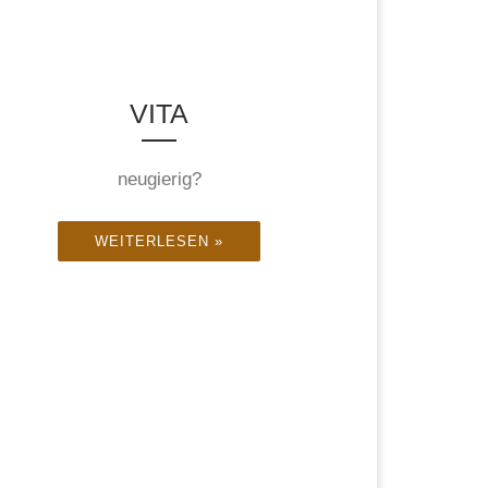
?
VITA
neugierig?
WEITERLESEN »